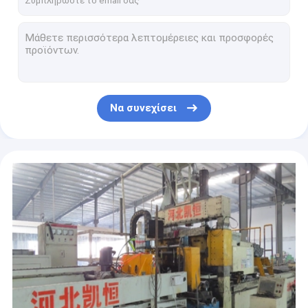
Ασημένιο άσπρο γαλβανισμένο κιγκλίδωμα πλέγματος μετάλλων για τη διάβαση πεζών
Πλέγμα κιγκλιδωμάτων πλέγματος διάβασης πεζών χάλυβα μετάλλων HDP για το δάπεδο χώρων στάθμευσης
Αντιολισθητικό ασημένιο άσπρο γαλβανισμένο κιγκλίδωμα φραγμών πλέγματος μετάλλων για τις εγκαταστάσεις καθαρισμού
Υπαίθρια περίφραξη σχαρών μετάλλων πλέγματος καλωδίων 1 ίντσας οδικών σιδηροδρόμων με τον πλαστικό ψεκασμό
Ανθεκτικό στη θερμότητα μονωμένο χρωματισμένο κιγκλίδωμα μετάλλων για βιομηχανικό
Να συνεχίσει
Διαμόρφωσα το γαλβανισμένο κιγκλίδωμα φραγμών πλέγματος μετάλλων καυτής εμβύθισης
Ενωμένο στενά κιγκλίδωμα 11w4 χάλυβα χάλυβα άνθρακα Q235 Q195 πίεση
19w4 γαλβανισμένο πιάτο πλέγματος μετάλλων καυτής εμβύθισης για την κάλυψη τάφρων
Ειδική διαμορφωμένη γαλβανισμένη διάβαση πεζών κιγκλιδωμάτων στενών διαδρόμων χάλυβα
Υψηλό κιγκλίδωμα χάλυβα πλέγματος μετάλλων ρουλεμάν βαρύ γαλβανισμένο για τη διάβαση πεζών