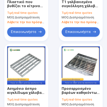
Πλαστικό που
T1 γαλβανισμένα
Γύρος εργοστασίων
βυθίζει το κίτρινο
συγκόλληση χάλυβα
δίκτυο πατωμάτων
βήματα
Τιμή:
real-time quotes
Τιμή:
real-time quotes
πλέγματος
σκαλοπατιών
Ποιοτικός έλεγχος
MOQ:
Διαπραγμάτευση
MOQ:
Διαπραγμάτευση
μετάλλων
σκαλοπατιών
πλέγματος χάλυβα
κομμένα οδοντωτά
Λάβετε την πιο πρόσφατη τιμή
Λάβετε την πιο πρόσφατη τιμή
Μας ελάτε σε επαφή με
ανοικτό
βήματα
Επικοινωνήστε
Επικοινωνήστε
Ειδήσεις
Περιπτώσεις
κιγκλίδωμα μετάλλων
Γαλβανισμένο πλέγμα μετάλλων
Ασημένιο άσπρο
Προσαρμοσμένο
Κάλυψη κιγκλιδωμάτων χάλυβα
κιγκλίδωμα χάλυβα
βαρέων καθηκόντων
316 316L
κιγκλίδωμα
πάτωμα πλέγματος μετάλλων
Τιμή:
real-time quotes
Τιμή:
real-time quotes
ανοξείδωτο σχαρών
μετάλλων μη
MOQ:
Διαπραγμάτευση
MOQ:
Διαπραγμάτευση
σχαρών cOem
ολίσθησης