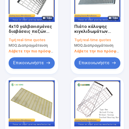
4x10 γαλβανισμένες
Πιάτο κάλυψης
διαβάσεις πεζών
κιγκλιδωμάτων
χάλυβα πιάτων
χάλυβα φρεατίων
Τιμή:
real-time quotes
Τιμή:
real-time quotes
πλέγματος
HDP για τον αγωγό
MOQ:
Διαπραγμάτευση
MOQ:
Διαπραγμάτευση
μετάλλων
τάφρων
Λάβετε την πιο πρόσφατη τιμή
Λάβετε την πιο πρόσφατη τιμή
Επικοινωνήστε
Επικοινωνήστε
Σπίτι
Προϊόντα
Περίπου εμείς