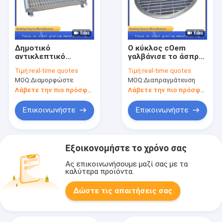
Δημοτικό
Ο κύκλος cOem
αντικλεπτικό
γαλβάνισε το άσπρο
Driveway κρατών
κιγκλίδωμα χάλυβα
Τιμή:
real-time quotes
Τιμή:
real-time quotes
μελών κιγκλίδωμα
πλέγματος
MOQ:
Διαμορφώστε
MOQ:
Διαπραγμάτευση
χάλυβα μετάλλων
μετάλλων
σχαρών αγωγών
Λάβετε την πιο πρόσφατη τιμή
Λάβετε την πιο πρόσφατη τιμή
Επικοινωνήστε
Επικοινωνήστε
Εξοικονομήστε το χρόνο σας
Ας επικοινωνήσουμε μαζί σας με τα
καλύτερα προϊόντα.
Δώστε τις απαιτήσεις σας