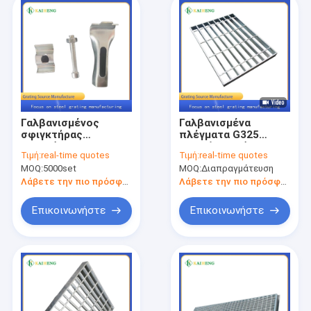
Γαλβανισμένος
Γαλβανισμένα
σφιγκτήρας
πλέγματα G325
εγκατάστασης
αγωγών μετάλλων
Τιμή:
real-time quotes
Τιμή:
real-time quotes
κιγκλιδωμάτων
πλεγμάτων αγωγών
MOQ:
5000set
MOQ:
Διαπραγμάτευση
φραγμών χάλυβα
κιγκλιδωμάτων
σελών συνδετήρες
μετάλλων καυτής
Λάβετε την πιο πρόσφατη τιμή
Λάβετε την πιο πρόσφατη τιμή
εμβύθισης
Επικοινωνήστε
Επικοινωνήστε