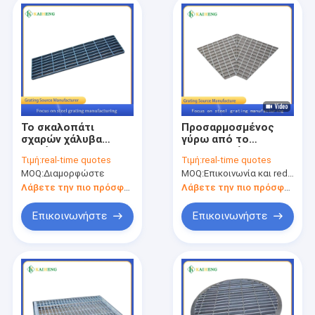
Το σκαλοπάτι
Προσαρμοσμένος
σχαρών χάλυβα
γύρω από το
ασφάλειας Q235
γαλβανισμένο
Τιμή:
real-time quotes
Τιμή:
real-time quotes
μετάλλων βημάτων
κιγκλίδωμα bs4592
MOQ:
Διαμορφώστε
MOQ:
Επικοινωνία και redetermination
σκαλών προχωρεί το
πλέγματος
πρότυπο T1 πιάτων
μετάλλων καυτής
Λάβετε την πιο πρόσφατη τιμή
Λάβετε την πιο πρόσφατη τιμή
εμβύθισης
Επικοινωνήστε
Επικοινωνήστε