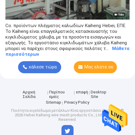
Co. προϊόντων πλέγματος καλωδίων Kaiheng Hebei, ΕΠΕ
Το Kaiheng είναι επαγγελματικός κατασκευαστής του
κιγκλιδώματος χάλυβα, με τα προσόντα εισαγωγών και
εξαγωγής. Το εργοστάσιο κιγκλιδωμάτων χάλυβα Kaiheng
μπορεί να παρέχει στους σφαιρικούς πελάτες τ...
Μάθετε
περισσότερων
κάλεσε τώρα
Μας ελάτε σε
επαφή με
Αρχική
Περίπου
επαφή
Desktop
Σελίδα
εμείς
Site
Sitemap
Privacy Policy
Ποιότητα
κιγκλίδωμα μετάλλων
Κίνα εργοστάσιο.Copyright ©
2026 Hebei Kaiheng wire mesh products Co., Ltd. All Rights
Reserved.