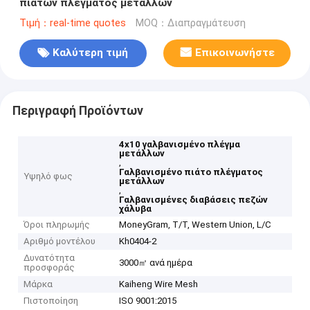
πιάτων πλέγματος μετάλλων
Τιμή：real-time quotes
MOQ：Διαπραγμάτευση
Καλύτερη τιμή
Επικοινωνήστε
Περιγραφή Προϊόντων
4x10 γαλβανισμένο πλέγμα
μετάλλων
,
Γαλβανισμένο πιάτο πλέγματος
Υψηλό φως
μετάλλων
,
Γαλβανισμένες διαβάσεις πεζών
χάλυβα
Όροι πληρωμής
MoneyGram, T/T, Western Union, L/C
Αριθμό μοντέλου
Kh0404-2
Δυνατότητα
3000㎡ ανά ημέρα
προσφοράς
Μάρκα
Kaiheng Wire Mesh
Πιστοποίηση
ISO 9001:2015