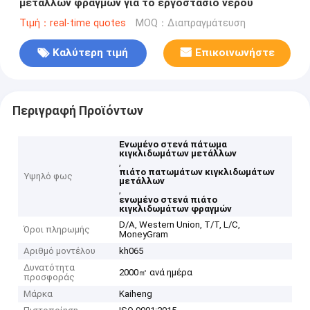
μετάλλων φραγμών για το εργοστάσιο νερού
Τιμή：real-time quotes
MOQ：Διαπραγμάτευση
Καλύτερη τιμή
Επικοινωνήστε
Περιγραφή Προϊόντων
Ενωμένο στενά πάτωμα
κιγκλιδωμάτων μετάλλων
,
πιάτο πατωμάτων κιγκλιδωμάτων
Υψηλό φως
μετάλλων
,
ενωμένο στενά πιάτο
κιγκλιδωμάτων φραγμών
D/A, Western Union, T/T, L/C,
Όροι πληρωμής
MoneyGram
Αριθμό μοντέλου
kh065
Δυνατότητα
2000㎡ ανά ημέρα
προσφοράς
Μάρκα
Kaiheng