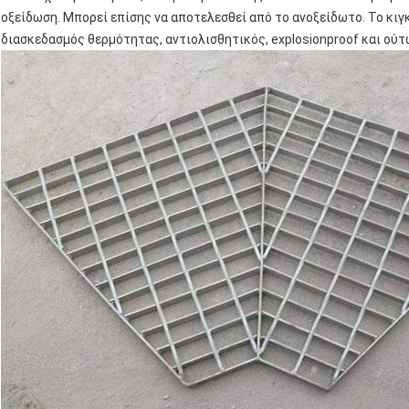
οξείδωση. Μπορεί επίσης να αποτελεσθεί από το ανοξείδωτο. Το κιγ
διασκεδασμός θερμότητας, αντιολισθητικός, explosionproof και ούτ