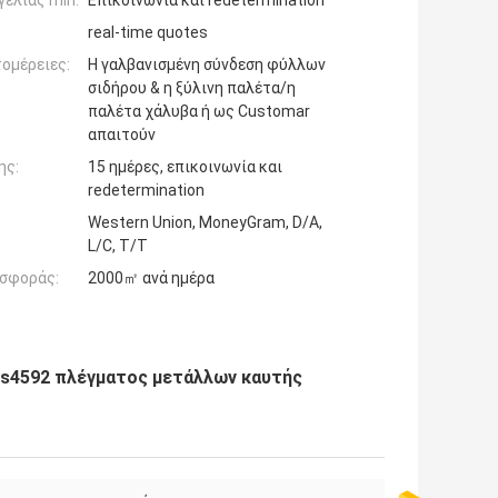
ελίας min:
Επικοινωνία και redetermination
real-time quotes
ομέρειες:
Η γαλβανισμένη σύνδεση φύλλων
σιδήρου & η ξύλινη παλέτα/η
παλέτα χάλυβα ή ως Customar
απαιτούν
ης:
15 ημέρες, επικοινωνία και
redetermination
Western Union, MoneyGram, D/A,
L/C, T/T
σφοράς:
2000㎡ ανά ημέρα
bs4592 πλέγματος μετάλλων καυτής