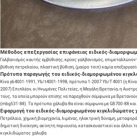
Μέθοδος επεξεργασίας επιφάνειας ειδικός-διαμορφωμ
Γαλβανισμός καυτής εμβύθισης, κρύος γαλβανισμός, επιμεταλλώνον
βύθιση πετρελαίου, πλαστική βύθιση, (μαύρο τσιπ) καμία επεξεργασί
Πρότυπα παραγωγής του ειδικός-διαμορφωμένου κιγκλ
Κίνα yb4001-1991, Yb/t4001-1998, πρότυπα 1-2007 Yb/T4001 (η Κίνα
2007) Επιπλέον, οι Ηνωμένες Πολιτείες, η Μεγάλη Βρετανία, η Αυστρ
τους, τα οποία μπορούν επίσης να παραχθούν σύμφωνα με Βρετανού
(mbg531-88). Τα πρότυπα χάλυβα θα είναι σύμφωνα με GB700-88 και
Εφαρμογή του ειδικός-διαμορφωμένου κιγκλιδώματος 
Πετρέλαιο, χημική βιομηχανία, λιμένας, ηλεκτρική δύναμη, μεταφορά
δημοτική διοίκηση, ακίνητη περιουσία, κατασκευαστικοί και άλλοι 
κιγκλιδώματος χάλυβα