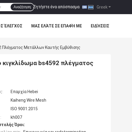
Ζητήστε ένα απόσπασμα
|
Greek
Αναζήτηση
ΌΣ ΈΛΕΓΧΟΣ
ΜΑΣ ΕΛΆΤΕ ΣΕ ΕΠΑΦΉ ΜΕ
ΕΙΔΉΣΕΙΣ
2 Πλέγματος Μετάλλων Καυτής Εμβύθισης
 κιγκλίδωμα bs4592 πλέγματος
ς:
Επαρχία Hebei
Kaiheng Wire Mesh
ISO 9001:2015
:
kh007
τολής Όροι: