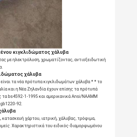
ένου κιγκλιδώματος χάλυβα
τας με ηλεκτρόλυση, χρωματίζοντας, αντιοξειδωτική
α.
ιδώματος χάλυβα
 είναι τα νέα πρότυπα κιγκλιδωμάτων χάλυβα * * το
αλία και η Νέα Ζηλανδία έχουν επίσης τα πρότυπά
ς τα bs4592-1-1995 και αμερικανικά Ansi/NAAMM
 gb1220-92.
χάλυβα
, κατασκευή χάρτου, ιατρική, χάλυβας, τρόφιμα,
τομείς. Χαρακτηριστικά του ειδικός-διαμορφωμένου