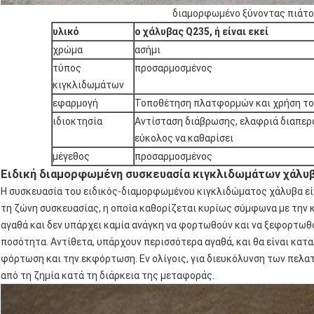
διαμορφωμένο ξύνοντας πιάτο
υλικό
ο χάλυβας Q235, ή είναι εκεί
χρώμα
ασήμι
τύπος
προσαρμοσμένος
κιγκλιδωμάτων
εφαρμογή
Τοποθέτηση πλατφορμών και χρήση το
ιδιοκτησία
Αντίσταση διάβρωσης, ελαφριά διαπερα
εύκολος να καθαρίσει
μέγεθος
προσαρμοσμένος
Ειδική διαμορφωμένη συσκευασία κιγκλιδωμάτων χάλυ
Η συσκευασία του ειδικός-διαμορφωμένου κιγκλιδώματος χάλυβα εί
τη ζώνη συσκευασίας, η οποία καθορίζεται κυρίως σύμφωνα με την
αγαθά και δεν υπάρχει καμία ανάγκη να φορτωθούν και να ξεφορτωθού
ποσότητα. Αντίθετα, υπάρχουν περισσότερα αγαθά, και θα είναι καταλ
φόρτωση και την εκφόρτωση. Εν ολίγοις, για διευκόλυνση των πελα
από τη ζημία κατά τη διάρκεια της μεταφοράς.