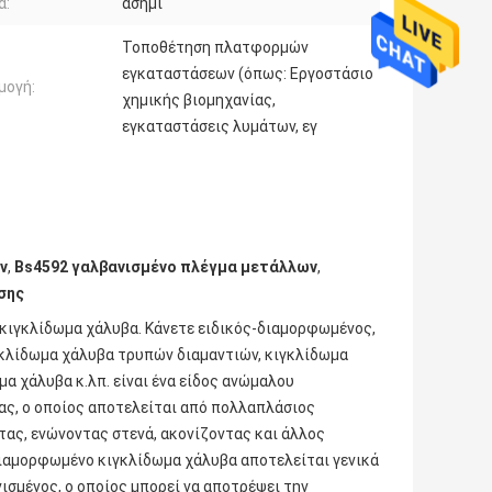
α:
ασήμι
Τοποθέτηση πλατφορμών
εγκαταστάσεων (όπως: Εργοστάσιο
μογή:
χημικής βιομηχανίας,
εγκαταστάσεις λυμάτων, εγ
ν
,
Bs4592 γαλβανισμένο πλέγμα μετάλλων
,
σης
 κιγκλίδωμα χάλυβα. Κάνετε ειδικός-διαμορφωμένος,
γκλίδωμα χάλυβα τρυπών διαμαντιών, κιγκλίδωμα
α χάλυβα κ.λπ. είναι ένα είδος ανώμαλου
ας, ο οποίος αποτελείται από πολλαπλάσιος
ντας, ενώνοντας στενά, ακονίζοντας και άλλος
 διαμορφωμένο κιγκλίδωμα χάλυβα αποτελείται γενικά
νισμένος, ο οποίος μπορεί να αποτρέψει την