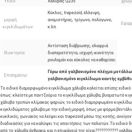
Υλικό:
Χάλυβας Q235
χρώμ
Κύκλος, trapezoid, έλλειψη,
μορφή
ανεμιστήρας, τρίγωνο, πολύγωνο,
Εφαρ
κιγκλιδωμάτων:
κ.λπ.
Αντίσταση διάβρωσης, ελαφριά
Ιδιοκτησία:
διαπερατότητα, ισχυρή ικανότητα
ρουλεμάν και εύκολος να καθαρίσει
Γύρω από γαλβανισμένο πλέγμα μετάλλω
Επισημαίνω:
γαλβανισμένο κιγκλίδωμα καυτής εμβύθι
Το ειδικό διαμορφωμένο κιγκλίδωμα χάλυβα καλείται επίσης ειδικό
όπως: κλείστε με παντζούρια το κιγκλίδωμα χάλυβα, βυσματωτό κι
χάλυβα τρυπών κλίμακας ψαριών, το ειδικό διαμορφωμένο κιγκλίδωμ
κιγκλιδώματος χάλυβα με την ειδική μορφή, όπως με φόρμα βεντάλι
κυκλικός, γωνιακός να λείψει και trapezoid μέσω της κοπής, ανοίγο
διαδικασίες για να καλύψει τις απαιτήσεις των πελατών. Το ειδικό
από το χάλυβα άνθρακα, και η επιφάνειά της είναι??????????? γαλβα