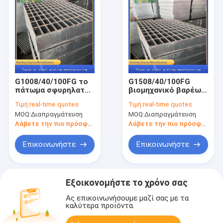
G1008/40/100FG το
G1508/40/100FG
πάτωμα σφυρηλατεί
βιομηχανικό βαρέων
ξυμένο το διάβαση
καθηκόντων
Τιμή:
real-time quotes
Τιμή:
real-time quotes
πεζών πάτωμα
κιγκλίδωμα στενών
MOQ:
Διαπραγμάτευση
MOQ:
Διαπραγμάτευση
μετάλλων για
διαδρόμων
γεωργικό
μετάλλων σχαρών
Λάβετε την πιο πρόσφατη τιμή
Λάβετε την πιο πρόσφατη τιμή
χάλυβα
Επικοινωνήστε
Επικοινωνήστε
Εξοικονομήστε το χρόνο σας
Ας επικοινωνήσουμε μαζί σας με τα
καλύτερα προϊόντα.