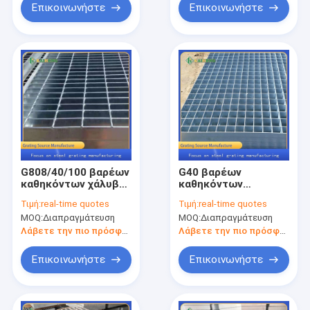
Επικοινωνήστε
Επικοινωνήστε
G808/40/100 βαρέων
G40 βαρέων
καθηκόντων χάλυβας
καθηκόντων
άνθρακα σχαρών
φραγμός σχαρών
Τιμή:
real-time quotes
Τιμή:
real-time quotes
πατωμάτων
χάλυβα που ξύνει το
MOQ:
Διαπραγμάτευση
MOQ:
Διαπραγμάτευση
μετάλλων Q235
ασημένιο λευκό
Λάβετε την πιο πρόσφατη τιμή
Λάβετε την πιο πρόσφατη τιμή
Επικοινωνήστε
Επικοινωνήστε