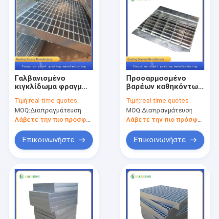
Γαλβανισμένο
Προσαρμοσμένο
κιγκλίδωμα φραγμών
βαρέων καθηκόντων
πλέγματος χάλυβα
κιγκλίδωμα
Τιμή:
real-time quotes
Τιμή:
real-time quotes
καυτής εμβύθισης
μετάλλων μη
MOQ:
Διαπραγμάτευση
MOQ:
Διαπραγμάτευση
για το μεγάλο
ολίσθησης
ρουλεμάν
πλέγματος σχαρών
Λάβετε την πιο πρόσφατη τιμή
Λάβετε την πιο πρόσφατη τιμή
χάλυβα
Επικοινωνήστε
Επικοινωνήστε
Σπίτι
Προϊόντα
Περίπου εμείς