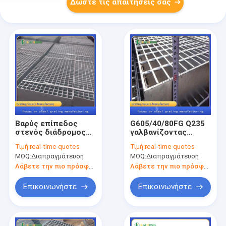
Δώστε τις απαιτήσεις σας
Βαρύς επίπεδος
G605/40/80FG Q235
στενός διάδρομος
γαλβανίζοντας
καυτής εμβύθισης
σχάρα χάλυβα
Τιμή:
real-time quotes
Τιμή:
real-time quotes
πιάτων
ασφάλειας βαρέων
MOQ:
Διαπραγμάτευση
MOQ:
Διαπραγμάτευση
κιγκλιδωμάτων
καθηκόντων για τη
φραγμών τύπων
βιομηχανία
Λάβετε την πιο πρόσφατη τιμή
Λάβετε την πιο πρόσφατη τιμή
φορτίων
γαλβανισμένος
Επικοινωνήστε
Επικοινωνήστε