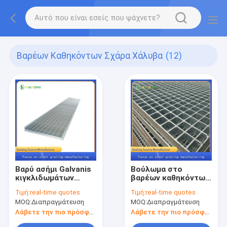
Βαρέων Καθηκόντων Σχάρα Χάλυβα
(12)
Βαρύ ασήμι Galvanis
Βούλωμα στο
κιγκλιδωμάτων
βαρέων καθηκόντων
πιάτων χάλυβα
τύπο σχαρών
Τιμή:
real-time quotes
Τιμή:
real-time quotes
G758/40/100 χάλυβα
MOQ:
Διαπραγμάτευση
MOQ:
Διαπραγμάτευση
μετάλλων
Λάβετε την πιο πρόσφατη τιμή
Λάβετε την πιο πρόσφατη τιμή