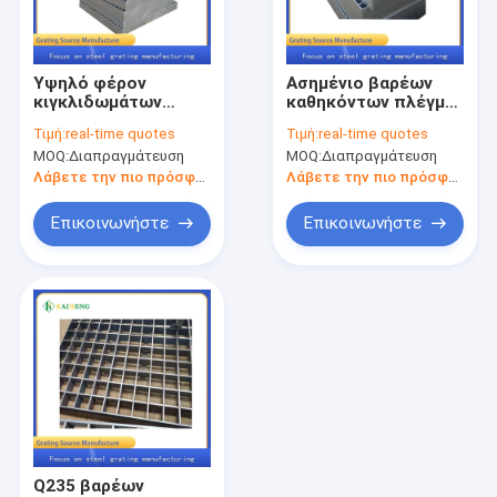
Γύρος εργοστασίων
Ποιοτικός έλεγχος
Υψηλό φέρον
Ασημένιο βαρέων
κιγκλιδωμάτων
καθηκόντων πλέγμα
Μας ελάτε σε επαφή με
cOem πάτωμα
διάβασης πεζών
Τιμή:
real-time quotes
Τιμή:
real-time quotes
χάλυβα καυτής
χάλυβα χάλυβα
MOQ:
Διαπραγμάτευση
MOQ:
Διαπραγμάτευση
εμβύθισης
γαλβανισμένο σχάρα
Ειδήσεις
γαλβανισμένο
Λάβετε την πιο πρόσφατη τιμή
Λάβετε την πιο πρόσφατη τιμή
Περιπτώσεις
Επικοινωνήστε
Επικοινωνήστε
κιγκλίδωμα μετάλλων
Γαλβανισμένο πλέγμα μετάλλων
Κάλυψη κιγκλιδωμάτων χάλυβα
πάτωμα πλέγματος μετάλλων
Q235 βαρέων