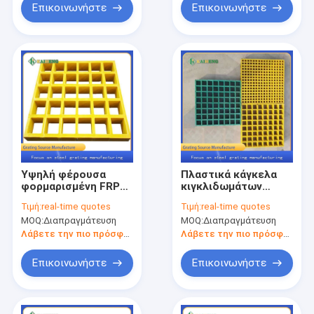
Επικοινωνήστε
Επικοινωνήστε
Υψηλή φέρουσα
Πλαστικά κάγκελα
φορμαρισμένη FRP
κιγκλιδωμάτων
ξύνοντας σχάρα
διάβασης πεζών
Τιμή:
real-time quotes
Τιμή:
real-time quotes
δαπέδων για το
κιγκλιδωμάτων FRP
MOQ:
Διαπραγμάτευση
MOQ:
Διαπραγμάτευση
αυτοκινητικό
Pultruded για το
κατάστημα ομορφιάς
πλύσιμο
Λάβετε την πιο πρόσφατη τιμή
Λάβετε την πιο πρόσφατη τιμή
αυτοκινήτων
καταστημάτων 4S
Επικοινωνήστε
Επικοινωνήστε