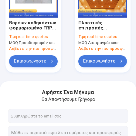
Γύρος εργοστασίων
Ποιοτικός έλεγχος
Βαρέων καθηκόντων
Πλαστικές
φορμαρισμένο FRP
επιτροπές
Μας ελάτε σε επαφή με
κιγκλίδωμα ODM για
κιγκλιδωμάτων
Τιμή:
real-time quotes
Τιμή:
real-time quotes
το πάρκο
διάβασης πεζών FRP
MOQ:
Προσδιορισμός επικοινωνίας
MOQ:
Διαπραγμάτευση
κοιλωμάτων
για το ελαφρύ
Ειδήσεις
δέντρων
ανώτατο όριο
Λάβετε την πιο πρόσφατη τιμή
Λάβετε την πιο πρόσφατη τιμή
Περιπτώσεις
Επικοινωνήστε
Επικοινωνήστε
κιγκλίδωμα μετάλλων
Αφήστε Ένα Μήνυμα
Θα Απαντήσουμε Γρήγορα
Γαλβανισμένο πλέγμα μετάλλων
Κάλυψη κιγκλιδωμάτων χάλυβα
πάτωμα πλέγματος μετάλλων