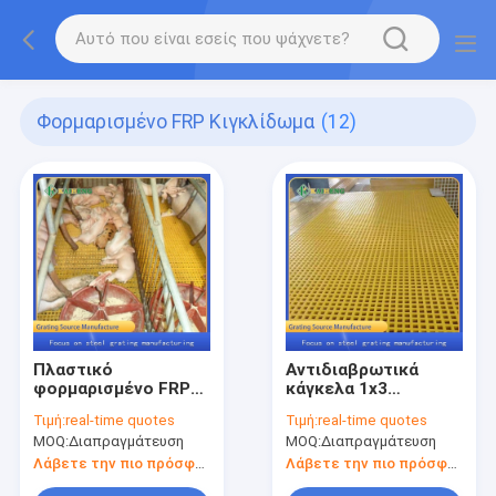
Φορμαρισμένο FRP Κιγκλίδωμα
(12)
Πλαστικό
Αντιδιαβρωτικά
φορμαρισμένο FRP
κάγκελα 1x3
ξύνοντας πάτωμα
κιγκλιδωμάτων
Τιμή:
real-time quotes
Τιμή:
real-time quotes
κλουβιών καγκέλων
φίμπεργκλας FRP
MOQ:
Διαπραγμάτευση
MOQ:
Διαπραγμάτευση
φίμπεργκλας για την
Pultruded για το
αναπαραγωγή
κλουβί περιστεριών
Λάβετε την πιο πρόσφατη τιμή
Λάβετε την πιο πρόσφατη τιμή
πουλερικών