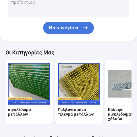
Βήματα σκαλοπατιών σχαρών χάλυβα
Κιγκλίδωμα ανοξείδωτου
Να συνεχίσει
Βαρέων καθηκόντων σχάρα χάλυβα
Περίφραξη με συγκολλημένο πλέγμα
Οι Κατηγορίες Μας
Φορμαρισμένο FRP κιγκλίδωμα
Διακοσμητικό πλέγμα καλωδίων
Προϊόντα καλωδίων σιδήρου
Σφιγκτήρες κιγκλιδωμάτων χάλυβα
κιγκλίδωμα
Γαλβανισμένο
Κάλυψη
Ράφι απορριμμάτων χάλυβα
μετάλλων
πλέγμα μετάλλων
κιγκλιδωμάτω
χάλυβα