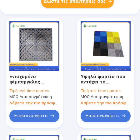
Δώστε τις απαιτήσεις σας
Ενισχυμένο
Υψηλό φορτίο που
φίμπεργκλας
αντέχει το
πλαστικό
ενισχυμένο με ίνες
Τιμή:
real-time quotes
Τιμή:
real-time quotes
φορμαρισμένο FRP
πλαστικό πάτωμα
MOQ:
Διαπραγμάτευση
MOQ:
Διαπραγμάτευση
ξύσιμο 4x4 PP
κιγκλιδωμάτων FRP
Λάβετε την πιο πρόσφατη τιμή
Λάβετε την πιο πρόσφατη τιμή
Επικοινωνήστε
Επικοινωνήστε