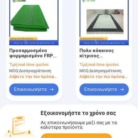
Προσαρμοσμένο
Πολυ κόκκινος
φορμαρισμένο FRP
κίτρινος
ξύνοντας πλέγμα
γαλαζοπράσινος
Τιμή:
real-time quotes
Τιμή:
real-time quotes
διάβασης πεζών
πλέγματος
MOQ:
Διαπραγμάτευση
MOQ:
Διαπραγμάτευση
φίμπεργκλας για το
κιγκλιδωμάτων
γόνιμο έδαφος
διάβασης πεζών
Λάβετε την πιο πρόσφατη τιμή
Λάβετε την πιο πρόσφατη τιμή
δαπέδων FRP
χρώματος
Επικοινωνήστε
Επικοινωνήστε
Εξοικονομήστε το χρόνο σας
Ας επικοινωνήσουμε μαζί σας με τα
καλύτερα προϊόντα.