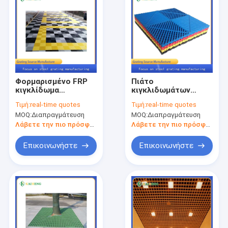
Φορμαρισμένο FRP
Πιάτο
κιγκλίδωμα
κιγκλιδωμάτων
φίμπεργκλας
πατωμάτων
Τιμή:
real-time quotes
Τιμή:
real-time quotes
πατωμάτων
φίμπεργκλας
MOQ:
Διαπραγμάτευση
MOQ:
Διαπραγμάτευση
αποξηράνσεων
πλέγματος
αντιολισθητικό
πλέγματος χάλυβα
Λάβετε την πιο πρόσφατη τιμή
Λάβετε την πιο πρόσφατη τιμή
FRP συνήθειας
Επικοινωνήστε
Επικοινωνήστε
Σπίτι
Προϊόντα
Περίπου εμείς