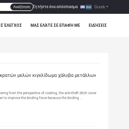
Ζητήστε ένα απόσπασμα
|
Greek
Αναζήτηση
ΌΣ ΈΛΕΓΧΟΣ
ΜΑΣ ΕΛΆΤΕ ΣΕ ΕΠΑΦΉ ΜΕ
ΕΙΔΉΣΕΙΣ
y κρατών μελών κιγκλίδωμα χάλυβα μετάλλων
ering from the perspective of coating, the anti-theft ditch cover
r to improve the binding force because the binding ...