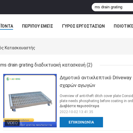
ΪΌΝΤΑ
ΠΕΡΊΠΟΥ ΕΜΕΊΣ
ΓΎΡΟΣ ΕΡΓΟΣΤΑΣΊΩΝ
ΠΟΙΟΤΙΚ
κός Κατασκευαστής
ms drain grating διαδικτυακή κατασκευή
(2)
Δημοτικό αντικλεπτικό Drivewa
σχαρών αγωγών
Overview of anti-theft ditch cover plate Consid
plate needs phosphating before coating in orde
Διαβάστε περισσότερα
2022-10-02 13:41:35
ΕΠΙΚΟΙΝΩΝΊΑ