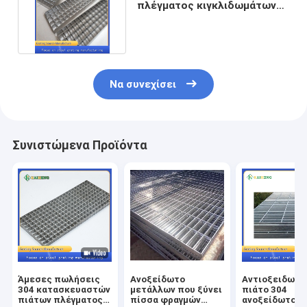
πλέγματος κιγκλιδωμάτων
ανοξείδωτου SS αγωγών
Να συνεχίσει
Συνιστώμενα Προϊόντα
Άμεσες πωλήσεις
Ανοξείδωτο
Αντιοξειδωτι
304 κατασκευαστών
μετάλλων που ξύνει
πιάτο 304
πιάτων πλέγματος
πίσσα φραγμών
ανοξείδωτου