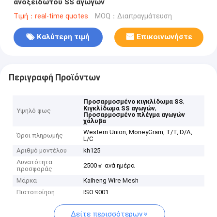
ανοξείδωτου SS αγωγών
Τιμή：real-time quotes
MOQ：Διαπραγμάτευση
Καλύτερη τιμή
Επικοινωνήστε
Περιγραφή Προϊόντων
,
Προσαρμοσμένο κιγκλίδωμα SS
,
Κιγκλίδωμα SS αγωγών
Υψηλό φως
Προσαρμοσμένο πλέγμα αγωγών
χάλυβα
Western Union, MoneyGram, T/T, D/A,
Όροι πληρωμής
L/C
Αριθμό μοντέλου
kh125
Δυνατότητα
2500㎡ ανά ημέρα
προσφοράς
Μάρκα
Kaiheng Wire Mesh
Πιστοποίηση
ISO 9001
Δείτε περισσότερων