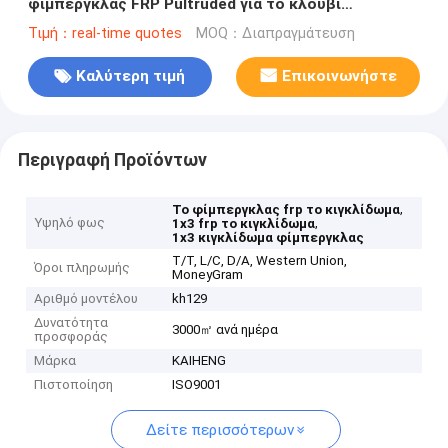
φίμπεργκλας FRP Pultruded για το κλουβί
περιστεριών
Τιμή：real-time quotes
MOQ：Διαπραγμάτευση
Καλύτερη τιμή
Επικοινωνήστε
Περιγραφή Προϊόντων
,
Το φίμπεργκλας frp το κιγκλίδωμα
Υψηλό φως
,
1x3 frp το κιγκλίδωμα
1x3 κιγκλίδωμα φίμπεργκλας
T/T, L/C, D/A, Western Union,
Όροι πληρωμής
MoneyGram
Αριθμό μοντέλου
kh129
Δυνατότητα
3000㎡ ανά ημέρα
προσφοράς
Μάρκα
KAIHENG
Πιστοποίηση
ISO9001
Δείτε περισσότερων