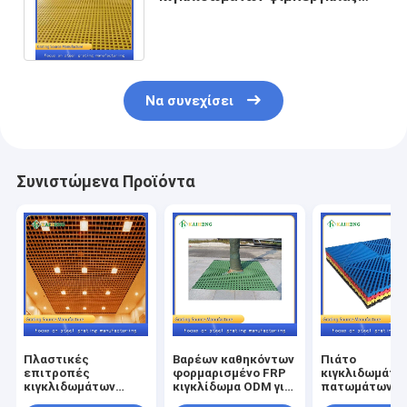
FRP Pultruded για το κλουβί
περιστεριών
Να συνεχίσει
Συνιστώμενα Προϊόντα
Πλαστικές
Βαρέων καθηκόντων
Πιάτο
επιτροπές
φορμαρισμένο FRP
κιγκλιδωμάτω
κιγκλιδωμάτων
κιγκλίδωμα ODM για
πατωμάτων
διάβασης πεζών
το πάρκο
φίμπεργκλας