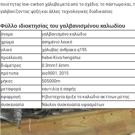
ποιότητας low-carbon χάλυβα μετά από το σχέδιο, το πάστωμα και,
γαλβανίζοντας ψύξη και άλλες τεχνολογικές διαδικασίες.
Φύλλο ιδιοκτησίας του γαλβανισμένου καλωδίου
όνομα
γαλβανισμένο καλώδιο
χρώμα
ασημένιο λευκό
υλικό
χάλυβας άνθρακα q195
προέλευση
hebei Κίνα hengshui
διάμετρος
0.3mm1.6mm
πρότυπα
iso9001: 2015
μήκος
505000m
μεταφορά
ναυτιλία ή σαφής
εφαρμογή
Η βιοτεχνία έριξε το καλώδιο ακτίνων μύτης
συσκευασία
Νάυλον συσκευασία υφασμάτων