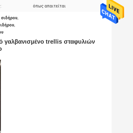
:
όπως απαιτείται
 σιδήρου
,
σιδήρου
,
ου
ό γαλβανισμένο trellis σταφυλιών
ο