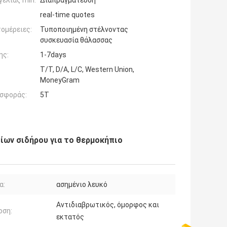
ελίας min:
Διαπραγμάτευση
real-time quotes
ομέρειες:
Τυποποιημένη στέλνοντας
συσκευασία θάλασσας
ης:
1-7days
T/T, D/A, L/C, Western Union,
MoneyGram
σφοράς:
5T
ίων σιδήρου για το θερμοκήπιο
α:
ασημένιο λευκό
Αντιδιαβρωτικός, όμορφος και
οση:
εκτατός