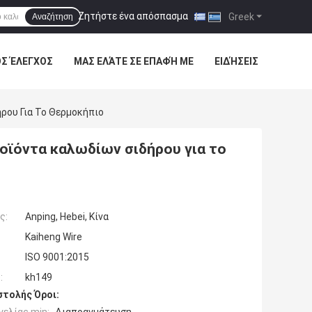
Ζητήστε ένα απόσπασμα
|
Greek
Αναζήτηση
ΌΣ ΈΛΕΓΧΟΣ
ΜΑΣ ΕΛΆΤΕ ΣΕ ΕΠΑΦΉ ΜΕ
ΕΙΔΉΣΕΙΣ
ρου Για Το Θερμοκήπιο
οϊόντα καλωδίων σιδήρου για το
ς:
Anping, Hebei, Κίνα
Kaiheng Wire
ISO 9001:2015
:
kh149
τολής Όροι: