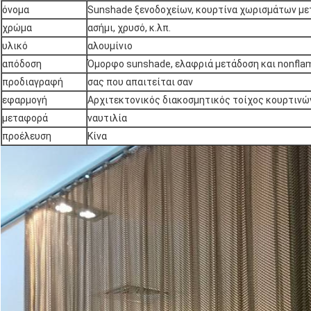
όνομα
Sunshade ξενοδοχείων, κουρτίνα χωρισμάτων μ
χρώμα
ασήμι, χρυσό, κ.λπ.
υλικό
αλουμίνιο
απόδοση
Όμορφο sunshade, ελαφριά μετάδοση και nonflam
προδιαγραφή
σας που απαιτείται σαν
εφαρμογή
Αρχιτεκτονικός διακοσμητικός τοίχος κουρτινώ
μεταφορά
ναυτιλία
προέλευση
Κίνα