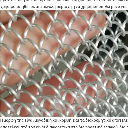
χρησιμοποιηθεί σε μια μεγάλη περιοχή ή να χρησιμοποιηθεί μόνο για
Η μορφή της είναι μοναδική και κομψή, και τα διακοσμητικά αποτελέ
αποτελέσματά του είναι διαφορετικά στο διαφορετικό ελαφρύ, διαφ