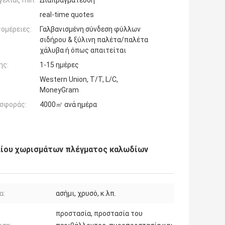
ελίας min:
Διαπραγμάτευση
real-time quotes
ομέρειες:
Γαλβανισμένη σύνδεση φύλλων
σιδήρου & ξύλινη παλέτα/παλέτα
χάλυβα ή όπως απαιτείται
ης:
1-15 ημέρες
Western Union, T/T, L/C,
MoneyGram
σφοράς:
4000㎡ ανά ημέρα
λίου χωρισμάτων πλέγματος καλωδίων
α:
ασήμι, χρυσό, κ.λπ.
προστασία, προστασία του