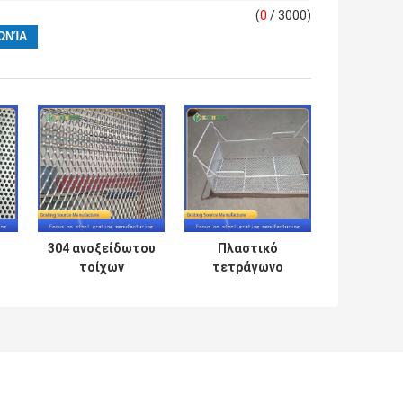
(
0
/ 3000)
304 ανοξείδωτου
Πλαστικό
τοίχων
τετράγωνο
διακοσμητική
καλαθιών
καλωδίων
καλωδίων
υ
κουρτίνα πορτών
ψυκτήρων
αργιλίου
διαπότισης για
πλέγματος
τον όρθιο
ρομβική
ψυκτήρα