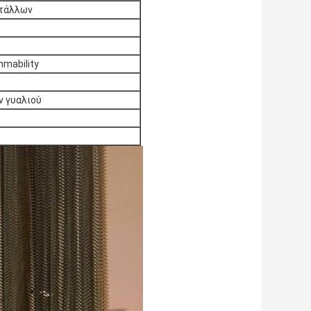
ετάλλων
mability
ν γυαλιού