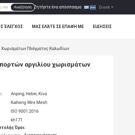
Ζητήστε ένα απόσπασμα
|
Greek
Αναζήτηση
ΌΣ ΈΛΕΓΧΟΣ
ΜΑΣ ΕΛΆΤΕ ΣΕ ΕΠΑΦΉ ΜΕ
ΕΙΔΉΣΕΙΣ
υ Χωρισμάτων Πλέγματος Καλωδίων
 πορτών αργιλίου χωρισμάτων
ς:
Anping, Hebei, Κίνα
Kaiheng Wire Mesh
ISO 9001:2016
:
kh171
τολής Όροι: