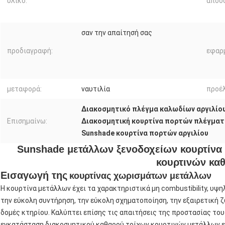
υλικό:
απόδ
σαν την απαίτησή σας
προδιαγραφή:
εφαρ
μεταφορά:
ναυτιλία
προέλ
Διακοσμητικό πλέγμα καλωδίων αργιλίο
Επισημαίνω:
Διακοσμητική κουρτίνα πορτών πλέγμα
Sunshade κουρτίνα πορτών αργιλίου
Sunshade μετάλλων ξενοδοχείων κουρτίνα
κουρτινών κα
Εισαγωγή της
κουρτίνας χωρισμάτων μετάλλων
Η κουρτίνα μετάλλων έχει τα χαρακτηριστικά μη combustibility, υψη
την εύκολη συντήρηση, την εύκολη σχηματοποίηση, την εξαιρετική ζ
δομές κτηρίου. Καλύπτει επίσης τις απαιτήσεις της προστασίας το
εγκατάσταση διακοσμητικού καθαρού τοίχων κουρτινών μετάλλων είν