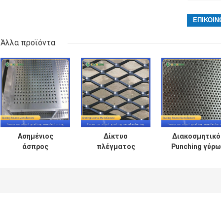
Άλλα προϊόντα
Ασημένιος
Δίκτυο
Διακοσμητικό
άσπρος
πλέγματος
Punching γύρω
ανοξείδωτος
πιάτων αργιλίου
από να
χάλυβας πιάτων
διαμαντιών για
κατασιγάσει
διατρήσεων
την
πιάτων αργιλίο
μετάλλων για
αρχιτεκτονική
το πλέγμα
την
διακόσμηση
αρχιτεκτονική
διακόσμηση