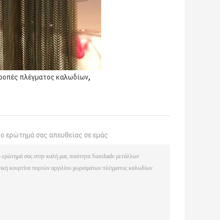
,
τροπές πλέγματος καλωδίων
το ερώτημά σας απευθείας σε εμάς