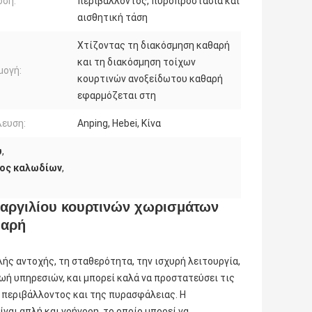
οση:
περιβάλλοντος, πυροπροστασία και
αισθητική τάση
Χτίζοντας τη διακόσμηση καθαρή
και τη διακόσμηση τοίχων
μογή:
κουρτινών ανοξείδωτου καθαρή
εφαρμόζεται στη
ευση:
Anping, Hebei, Κίνα
υ
,
τος καλωδίων
,
 αργιλίου κουρτινών χωρισμάτων
θαρή
λής αντοχής, τη σταθερότητα, την ισχυρή λειτουργία,
ωή υπηρεσιών, και μπορεί καλά να προστατεύσει τις
υ περιβάλλοντος και της πυρασφάλειας. Η
αι απλή και γρήγορη, το οποίο μπορεί να