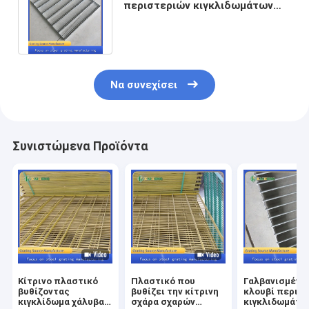
περιστεριών κιγκλιδωμάτων
Hdg πλέγματος μετάλλων
καυτής εμβύθισης
Να συνεχίσει
Συνιστώμενα Προϊόντα
Κίτρινο πλαστικό
Πλαστικό που
Γαλβανισμένο
βυθίζοντας
βυθίζει την κίτρινη
κλουβί περισ
κιγκλίδωμα χάλυβα
σχάρα σχαρών
κιγκλιδωμάτω