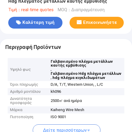
Hdg πλέγματος μετάλλων καυτής εμβύθισης
Τιμή：real-time quotes
MOQ：Διαπραγμάτευση
Καλύτερη τιμή
Επικοινωνήστε
Περιγραφή Προϊόντων
Γαλβανισμένο πλέγμα μετάλλων
καυτής εμβύθισης
,
Υψηλό φως
Γαλβανισμένο Hdg πλέγμα μετάλλων
,
hdg πλέγμα κιγκλιδωμάτων
Όροι πληρωμής
D/A, T/T, Western Union, , L/C
Αριθμό μοντέλου
kh096
Δυνατότητα
2500㎡ ανά ημέρα
προσφοράς
Μάρκα
Kaiheng Wire Mesh
Πιστοποίηση
ISO 9001
Δείτε περισσότερων