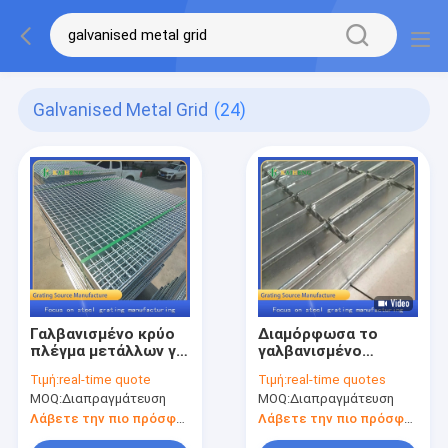
Galvanised Metal Grid
(24)
Γαλβανισμένο κρύο
Διαμόρφωσα το
πλέγμα μετάλλων για
γαλβανισμένο
το ασημένιο χρώμα
κιγκλίδωμα φραγμών
Τιμή:
real-time quote
Τιμή:
real-time quotes
ραφιών
πλέγματος
MOQ:
Διαπραγμάτευση
MOQ:
Διαπραγμάτευση
μετάλλων καυτής
εμβύθισης
Λάβετε την πιο πρόσφατη τιμή
Λάβετε την πιο πρόσφατη τιμή