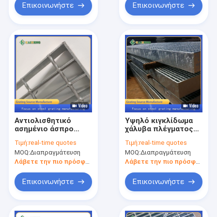
Επικοινωνήστε
Επικοινωνήστε
Αντιολισθητικό
Υψηλό κιγκλίδωμα
ασημένιο άσπρο
χάλυβα πλέγματος
γαλβανισμένο
μετάλλων ρουλεμάν
Τιμή:
real-time quotes
Τιμή:
real-time quotes
κιγκλίδωμα φραγμών
βαρύ γαλβανισμένο
MOQ:
Διαπραγμάτευση
MOQ:
Διαπραγμάτευση
πλέγματος
για τη διάβαση
μετάλλων για τις
πεζών
Λάβετε την πιο πρόσφατη τιμή
Λάβετε την πιο πρόσφατη τιμή
εγκαταστάσεις
καθαρισμού
Επικοινωνήστε
Επικοινωνήστε