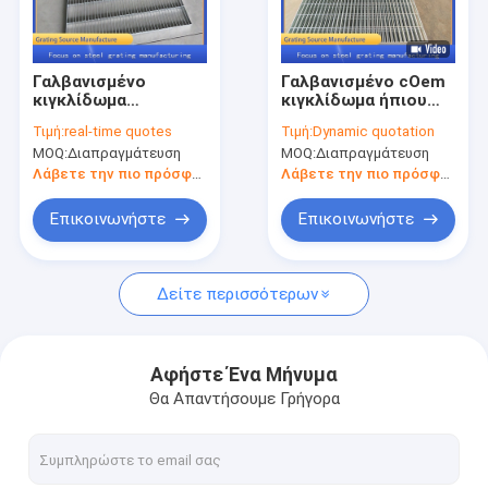
Γύρος εργοστασίων
Ποιοτικός έλεγχος
Γαλβανισμένο
Γαλβανισμένο cOem
κιγκλίδωμα
κιγκλίδωμα ήπιου
Μας ελάτε σε επαφή με
πατωμάτων
χάλυβα πλέγματος
Τιμή:
real-time quotes
Τιμή:
Dynamic quotation
πλέγματος
μετάλλων για τη
MOQ:
Διαπραγμάτευση
MOQ:
Διαπραγμάτευση
μετάλλων καυτής
σκηνική ανέγερση
Ειδήσεις
εμβύθισης για το
Λάβετε την πιο πρόσφατη τιμή
Λάβετε την πιο πρόσφατη τιμή
φράκτη κλουβιών
πουλερικών
Περιπτώσεις
Επικοινωνήστε
Επικοινωνήστε
Δείτε περισσότερων
κιγκλίδωμα μετάλλων
Γαλβανισμένο πλέγμα μετάλλων
Αφήστε Ένα Μήνυμα
Θα Απαντήσουμε Γρήγορα
Κάλυψη κιγκλιδωμάτων χάλυβα
πάτωμα πλέγματος μετάλλων