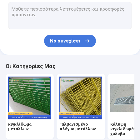
Βήματα σκαλοπατιών σχαρών χάλυβα
Κιγκλίδωμα ανοξείδωτου
Βαρέων καθηκόντων σχάρα χάλυβα
Να συνεχίσει
Περίφραξη με συγκολλημένο πλέγμα
Φορμαρισμένο FRP κιγκλίδωμα
Οι Κατηγορίες Μας
Διακοσμητικό πλέγμα καλωδίων
Προϊόντα καλωδίων σιδήρου
Σφιγκτήρες κιγκλιδωμάτων χάλυβα
Ράφι απορριμμάτων χάλυβα
κιγκλίδωμα
Γαλβανισμένο
Κάλυψη
μετάλλων
πλέγμα μετάλλων
κιγκλιδωμάτω
χάλυβα