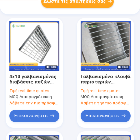
Δώστε τις απαιτήσεις σας
4x10 γαλβανισμένες
Γαλβανισμένο κλουβί
διαβάσεις πεζών
περιστεριών
χάλυβα πιάτων
κιγκλιδωμάτων Hdg
Τιμή:
real-time quotes
Τιμή:
real-time quotes
πλέγματος
πλέγματος
MOQ:
Διαπραγμάτευση
MOQ:
Διαπραγμάτευση
μετάλλων
μετάλλων καυτής
εμβύθισης χάλυβα
Λάβετε την πιο πρόσφατη τιμή
Λάβετε την πιο πρόσφατη τιμή
άνθρακα Q235
Επικοινωνήστε
Επικοινωνήστε