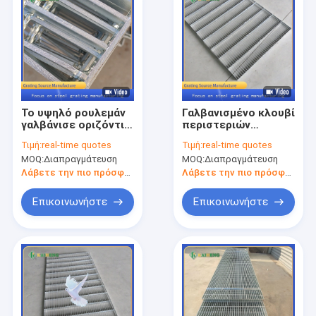
Το υψηλό ρουλεμάν
Γαλβανισμένο κλουβί
γαλβάνισε οριζόντια
περιστεριών
το πιάτο πλέγματος
κιγκλιδωμάτων Hdg
Τιμή:
real-time quotes
Τιμή:
real-time quotes
μετάλλων για την
πλέγματος
MOQ:
Διαπραγμάτευση
MOQ:
Διαπραγμάτευση
πλατφόρμα
μετάλλων καυτής
εγκαταστάσεων
εμβύθισης
Λάβετε την πιο πρόσφατη τιμή
Λάβετε την πιο πρόσφατη τιμή
παραγωγής
ενέργειας
Επικοινωνήστε
Επικοινωνήστε
Σπίτι
Προϊόντα
Περίπου εμείς